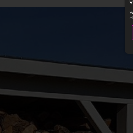
v
V
c