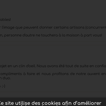
éables!
er l'image que peuvent donner certains artisons (concurrent
, personne d'autre ne touchera à la maison à part vous!
t en un clin d'oeil. Nous avons été tout de suite en confia
compliments à faire et nous profitons de notre auvent en
n duo.
;-)
1
...
15
16
17
...
21
e site utilise des cookies afin d’améliorer