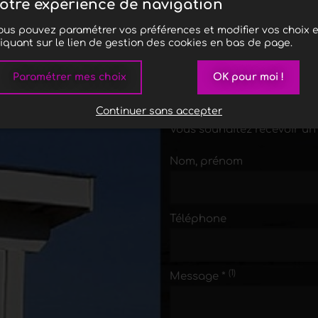
otre expérience de navigation
ous pouvez paramétrer vos préférences et modifier vos choix 
liquant sur le lien de gestion des cookies en bas de page.
Plus d'informa
Paramétrer mes choix
OK pour moi !
Vous avez des questions ?
Continuer sans accepter
Vous souhaitez obtenir plus
Vous souhaitez recevoir un 
Nom, prénom
Téléphone
(1)
Message *