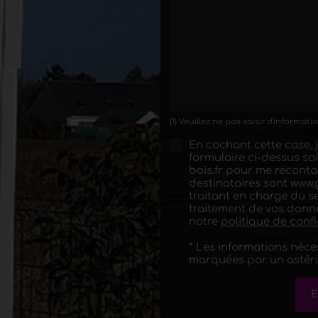
(1) Veuillez ne pas saisir d'informat
En cochant cette case, 
formulaire ci-dessus so
bois.fr pour me recont
destinataires sont www.
traitant en charge du s
traitement de vos donnée
notre
politique de confi
* Les informations néc
marquées par un astéri
E