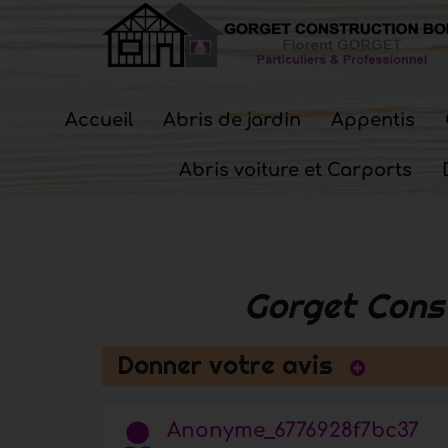
Accueil
Abris de jardin
Appentis
Abris voiture et Carports
Gorget Const
Donner votre avis
Anonyme_6776928f7bc37