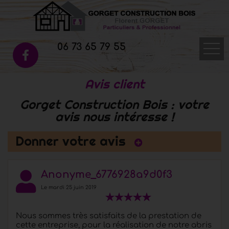
06 73 65 79 55
Avis client
Accueil
Gorget Construction Bois : votre
Abris de jardin
avis nous intéresse !
Appentis
Donner votre avis
Garages
Galerie photos
Anonyme_6776928a9d0f3
Terrasse en bois
Le mardi 25 juin 2019
Pergolas
Nous sommes très satisfaits de la prestation de
cette entreprise, pour la réalisation de notre abris
Bureaux et Chalets