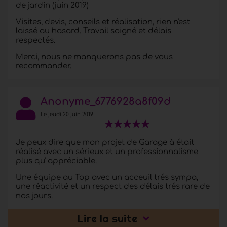
de jardin (juin 2019)
Préaux
Visites, devis, conseils et réalisation, rien n'est
laissé au hasard. Travail soigné et délais
Abris voiture et Carports
respectés.
Dalles béton
Merci, nous ne manquerons pas de vous
recommander.
Avis client
Réalisations
Anonyme_6776928a8f09d
Autres travaux
Le jeudi 20 juin 2019
Contact & Devis
Je peux dire que mon projet de Garage à était
réalisé avec un sérieux et un professionnalisme
plus qu' appréciable.
Une équipe au Top avec un acceuil trés sympa,
une réactivité et un respect des délais trés rare de
nos jours.
Je recommande ++++ cette petite entreprise .
Lire la suite